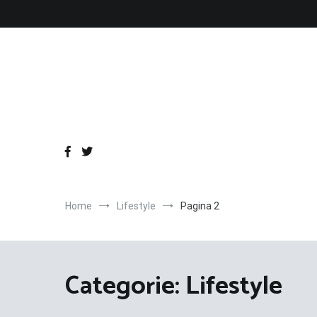
Ga
naar
de
inhoud
Home
Lifestyle
Pagina 2
Categorie:
Lifestyle