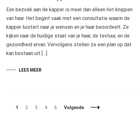
Een bezoek aan de kapper is meer dan alleen het knippen
van haar. Het begint vaak met een consultatie waarin de
kapper luistert naar je wensen en je haar beoordeelt. Ze
kijken naar de huidige staat van je haar, de textuur, en de
gezondheid ervan. Vervolgens stellen ze een plan op dat
kan bestaan uit […]
LEES MEER
Berichtnavigatie
Pagina
Pagina
Pagina
Pagina
Pagina
1
2
3
4
5
Volgende