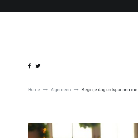
Ga
naar
de
inhoud
Home
Algemeen
Begin je dag ontspannen me