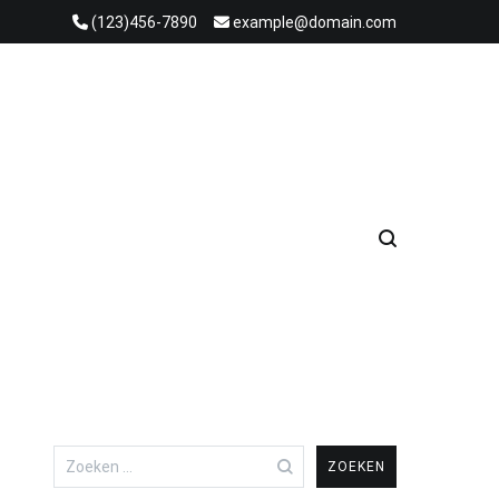
(123)456-7890
example@domain.com
Zoeken
naar: