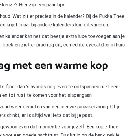
 keuze? Hier zijn een paar tips.
nhoud. Wat zit er precies in de kalender? Bij de Pukka Thee
 krijgt, maar bij andere kalenders kan dit variëren.
n kalender kan net dat beetje extra luxe toevoegen aan je
 boek en ziet er prachtig uit; een echte eyecatcher in huis.
dag met een warme kop
iets fijner dan ’s avonds nog even te ontspannen met een
 en tot rust te komen voor het slapengaan.
vond weer genieten van een nieuwe smaakervaring. Of je
 drinkt, er is altijd wel iets dat bij je past.
 je gewoon even dat momentje voor jezelf. Een kopje thee
k voor een goede nachtrust. Dus kruip op de bank, pak je