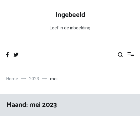
Ga
naar
Ingebeeld
de
inhoud
Leef in de inbeelding
Home
2023
mei
Maand:
mei 2023