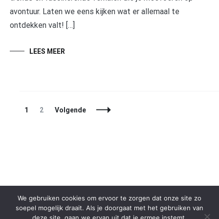
avontuur. Laten we eens kijken wat er allemaal te
ontdekken valt! […]
LEES MEER
Berichtnavigatie
Pagina
Pagina
1
2
Volgende
We gebruiken cookies om ervoor te zorgen dat onze site zo
soepel mogelijk draait. Als je doorgaat met het gebruiken van
deze site, gaan we ervan uit dat je ermee instemt.