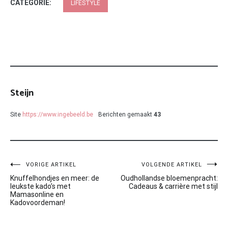
CATEGORIE:
LIFESTYLE
Steijn
Site
https://www.ingebeeld.be
Berichten gemaakt
43
Bericht
VORIGE ARTIKEL
VOLGENDE ARTIKEL
Knuffelhondjes en meer: de
Oudhollandse bloemenpracht:
navigatie
leukste kado’s met
Cadeaus & carrière met stijl
Mamasonline en
Kadovoordeman!