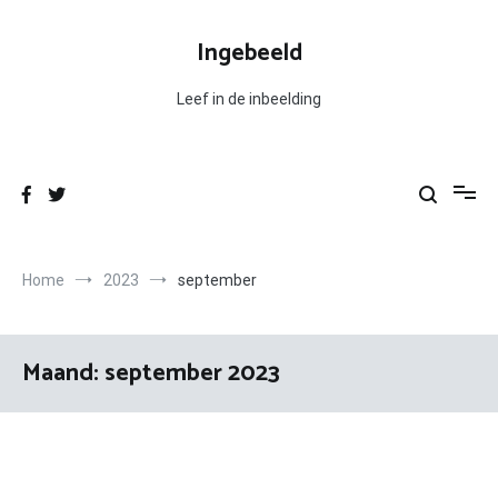
Ga
naar
Ingebeeld
de
inhoud
Leef in de inbeelding
Home
2023
september
Maand:
september 2023