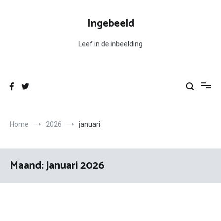
Ga
naar
Ingebeeld
de
inhoud
Leef in de inbeelding
Home
2026
januari
Maand:
januari 2026