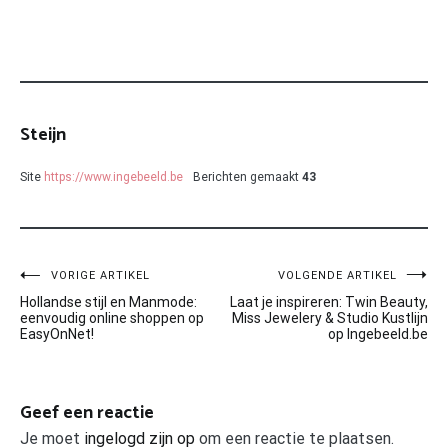
Steijn
Site
https://www.ingebeeld.be
Berichten gemaakt
43
Bericht
VORIGE ARTIKEL
VOLGENDE ARTIKEL
Hollandse stijl en Manmode:
Laat je inspireren: Twin Beauty,
navigatie
eenvoudig online shoppen op
Miss Jewelery & Studio Kustlijn
EasyOnNet!
op Ingebeeld.be
Geef een reactie
Je moet
ingelogd zijn op
om een reactie te plaatsen.