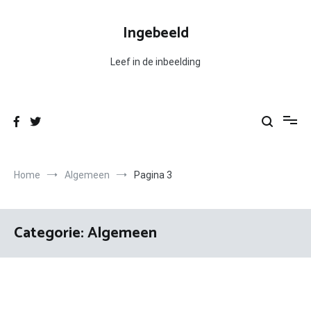
Ga
naar
Ingebeeld
de
inhoud
Leef in de inbeelding
Home
Algemeen
Pagina 3
Categorie:
Algemeen