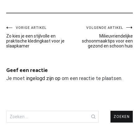
Bericht
VORIGE ARTIKEL
VOLGENDE ARTIKEL
Zo kies je een stijlvolle en
Milieuvriendelijke
navigatie
praktische kledingkast voor je
schoonmaaktips voor een
slaapkamer
gezond en schoon huis
Geef een reactie
Je moet
ingelogd zijn op
om een reactie te plaatsen.
Zoeken
naar: