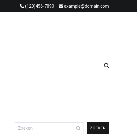
(123)456-7890
example@domain.com
Zoeken
naar: